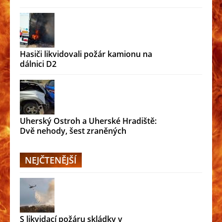
Hasiči likvidovali požár kamionu na
dálnici D2
Uherský Ostroh a Uherské Hradiště:
Dvě nehody, šest zraněných
NEJČTENĚJŠÍ
S likvidací požáru skládky v