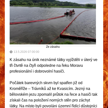
Ze zásahu
13.5.2026 07:00:00
K zásahu na únik neznámé látky vyjížděli v úterý ve
tři čtvrtě na čtyři odpoledne na řeku Moravu
profesionální i dobrovolní hasiči.
Počátek barevných skvrn byl spatřen již od
Kroměříže – Trávníků až ke Kvasicím. Jezný na
bělovském jezu zpomalil průtok na řece a hasiči tak
získali čas na položení norných stěn pro záchyt
látky. Na místo byli povoláni územní řídící důstojníci