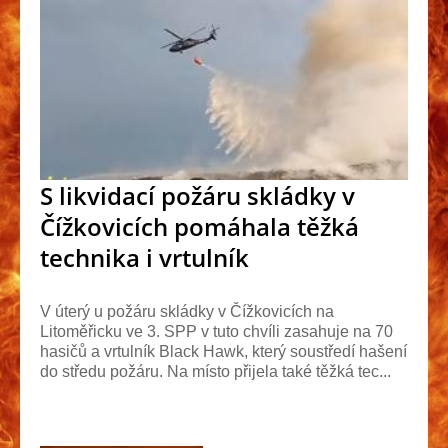
S likvidací požáru skládky v
Čížkovicích pomáhala těžká
technika i vrtulník
V úterý u požáru skládky v Čížkovicích na
Litoměřicku ve 3. SPP v tuto chvíli zasahuje na 70
hasičů a vrtulník Black Hawk, který soustředí hašení
do středu požáru. Na místo přijela také těžká tec...