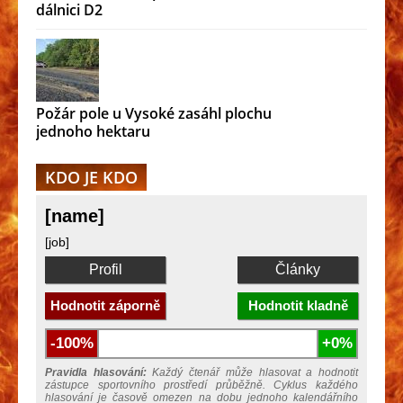
dálnici D2
Požár pole u Vysoké zasáhl plochu
jednoho hektaru
KDO JE KDO
[name]
[job]
Profil
Články
Hodnotit záporně
Hodnotit kladně
-100%
+0%
Pravidla hlasování:
Každý čtenář může hlasovat a hodnotit
zástupce sportovního prostředí průběžně. Cyklus každého
hlasování je časově omezen na dobu jednoho kalendářního