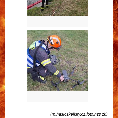
(rp,hasicskelisty.cz,foto:hzs zk)