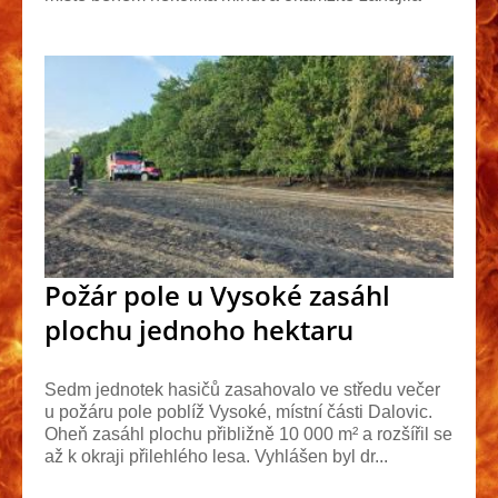
hašení ...
Požár pole u Vysoké zasáhl
plochu jednoho hektaru
Sedm jednotek hasičů zasahovalo ve středu večer
u požáru pole poblíž Vysoké, místní části Dalovic.
Oheň zasáhl plochu přibližně 10 000 m² a rozšířil se
až k okraji přilehlého lesa. Vyhlášen byl dr...