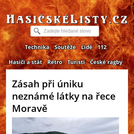
Technika
Soutěže
Lidé
112
Hasiči a stát
Retro
Turisti
České ragby
Zásah při úniku
neznámé látky na řece
Moravě