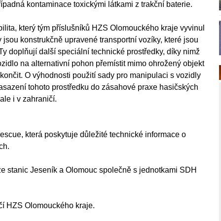
ípadná kontaminace toxickými látkami z trakční baterie.
bilita, který tým příslušníků HZS Olomouckého kraje vyvinul
y jsou konstrukčně upravené transportní vozíky, které jsou
 doplňují další speciální technické prostředky, díky nimž
idlo na alternativní pohon přemístit mimo ohrožený objekt
ončit. O výhodnosti použití sady pro manipulaci s vozidly
nasazení tohoto prostředku do zásahové praxe hasičských
ale i v zahraničí.
Rescue, která poskytuje důležité technické informace o
ch.
 ze stanic Jeseník a Olomouc společně s jednotkami SDH
včí HZS Olomouckého kraje.