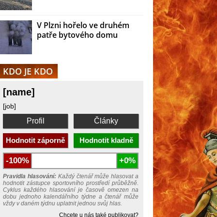
V Plzni hořelo ve druhém
patře bytového domu
KDO JE KDO
[name]
[job]
Profil
Články
Hodnotit záporně
Hodnotit kladně
-100%
+0%
Pravidla hlasování:
Každý čtenář může hlasovat a
hodnotit zástupce sportovního prostředí průběžně.
Cyklus každého hlasování je časově omezen na
dobu jednoho kalendářního týdne a čtenář může
vždy v daném týdnu uplatnit jednou svůj hlas.
Chcete u nás také publikovat?