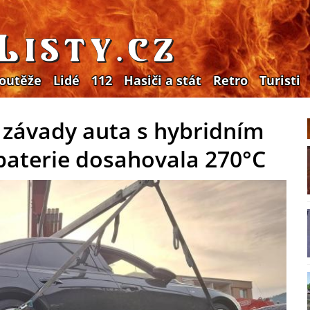
outěže
Lidé
112
Hasiči a stát
Retro
Turisti
u závady auta s hybridním
baterie dosahovala 270°C