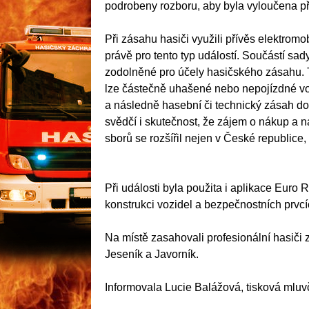
podrobeny rozboru, aby byla vyloučena př
Při zásahu hasiči využili přívěs elektromo
právě pro tento typ událostí. Součástí sad
zodolněné pro účely hasičského zásahu. Ty
lze částečně uhašené nebo nepojízdné voz
a následně hasební či technický zásah dok
svědčí i skutečnost, že zájem o nákup a 
sborů se rozšířil nejen v České republice, 
Při události byla použita i aplikace Euro 
konstrukci vozidel a bezpečnostních prvcí
Na místě zasahovali profesionální hasiči
Jeseník a Javorník.
Informovala Lucie Balážová, tisková mlu