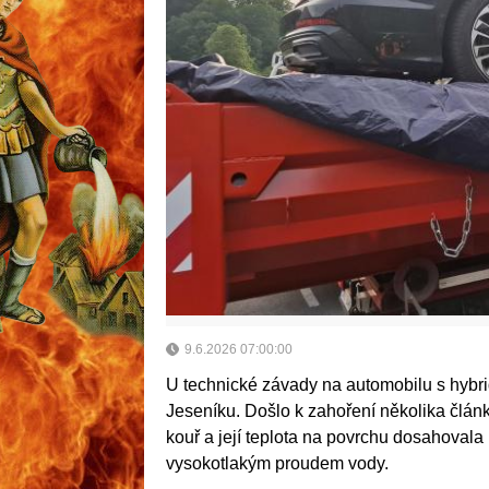
9.6.2026 07:00:00
U technické závady na automobilu s hybr
Jeseníku. Došlo k zahoření několika článků u
kouř a její teplota na povrchu dosahovala 
vysokotlakým proudem vody.