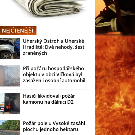
NEJČTENĚJŠÍ
Uherský Ostroh a Uherské
Hradiště: Dvě nehody, šest
zraněných
Při požáru hospodářského
objektu v obci Vlčková byl
zasažen i osobní automobil
Hasiči likvidovali požár
kamionu na dálnici D2
Požár pole u Vysoké zasáhl
plochu jednoho hektaru