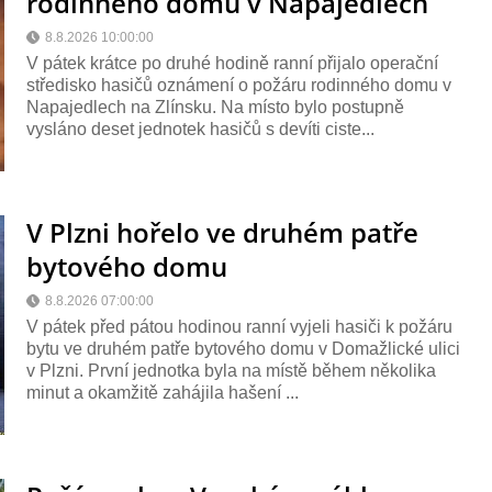
rodinného domu v Napajedlech
8.8.2026 10:00:00
V pátek krátce po druhé hodině ranní přijalo operační
středisko hasičů oznámení o požáru rodinného domu v
Napajedlech na Zlínsku. Na místo bylo postupně
vysláno deset jednotek hasičů s devíti ciste...
V Plzni hořelo ve druhém patře
bytového domu
8.8.2026 07:00:00
V pátek před pátou hodinou ranní vyjeli hasiči k požáru
bytu ve druhém patře bytového domu v Domažlické ulici
v Plzni. První jednotka byla na místě během několika
minut a okamžitě zahájila hašení ...