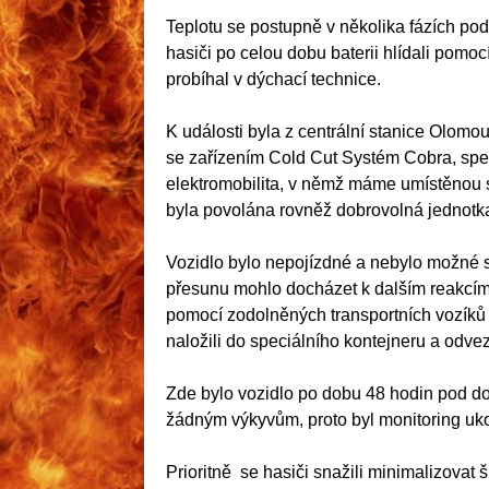
Teplotu se postupně v několika fázích poda
hasiči po celou dobu baterii hlídali pomoc
probíhal v dýchací technice.
K události byla z centrální stanice Olomo
se zařízením Cold Cut Systém Cobra, spec
elektromobilita, v němž máme umístěnou 
byla povolána rovněž dobrovolná jednotk
Vozidlo bylo nepojízdné a nebylo možné s
přesunu mohlo docházet k dalším reakcím uv
pomocí zodolněných transportních vozíků 
naložili do speciálního kontejneru a odvez
Zde bylo vozidlo po dobu 48 hodin pod 
žádným výkyvům, proto byl monitoring uko
Prioritně se hasiči snažili minimalizovat