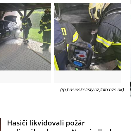
(rp,hasicskelisty.cz,foto:hzs ok)
Hasiči likvidovali požár