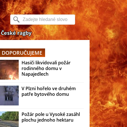
České ragby
DOPORUČUJEME
Hasiči likvidovali požár
rodinného domu v
Napajedlech
V Plzni hořelo ve druhém
patře bytového domu
Požár pole u Vysoké zasáhl
plochu jednoho hektaru