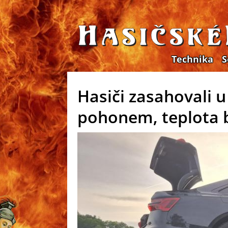
Technika
S
Hasiči zasahovali 
pohonem, teplota 