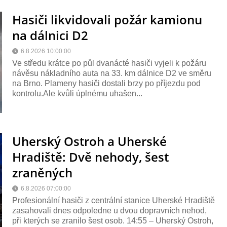
Hasiči likvidovali požár kamionu
na dálnici D2
6.8.2026 10:00:00
Ve středu krátce po půl dvanácté hasiči vyjeli k požáru
návěsu nákladního auta na 33. km dálnice D2 ve směru
na Brno. Plameny hasiči dostali brzy po příjezdu pod
kontrolu.Ale kvůli úplnému uhašen...
Uherský Ostroh a Uherské
Hradiště: Dvě nehody, šest
zraněných
6.8.2026 07:00:00
Profesionální hasiči z centrální stanice Uherské Hradiště
zasahovali dnes odpoledne u dvou dopravních nehod,
při kterých se zranilo šest osob. 14:55 – Uherský Ostroh,