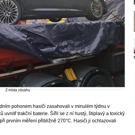
Z místa zásahu
idním pohonem hasiči zasahovali v minulém týdnu v
vnitř trakční baterie. Šířil se z ní hustý, štiplavý a toxický
při prvním měření přibližně 270°C. Hasiči ji ochlazovali