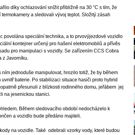
řilo díky ochlazování snížit přibližně na 30 °C s tím, že
í termokamery a sledovali vývoj teplot. Složitý zásah
uc povolána speciální technika, a to prvovýjezdové vozidlo
iální kontejner určený pro hašení elektromobilů a přívěs
sadu pro manipulaci s vozidly. Se zařízením CCS Cobra
a z Javorníku.
 ním jednoduše manipulovat, hrozilo totiž, že by během
nitř baterie. Po stabilizaci situace hasiči proto hybrid
opatrně přesunuli z blízkosti rodinného domu, jeřábem jej
li na jesenickou stanici.
dohledem. Během sledovacího období nedocházelo k
nčen a vozidlo bude předáno majiteli.
 škody na vozidle. Také odebrali vzorky vody, které budou