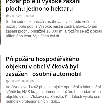
Požár pole u Vysoké zasáhl
plochu jednoho hektaru
7.8.2026 10:00:00
Sedm jednotek hasičů zasahovalo ve středu večer u
požáru pole poblíž Vysoké, místní části Dalovic. Oheň
zasáhl plochu přibližně 10 000 m² a rozšířil se až k okraji
přilehlého lesa. Vyhlášen byl dr...
Při požáru hospodářského
objektu v obci Vlčková byl
zasažen i osobní automobil
7.8.2026 07:00:00
Ve čtvrtek ve 14:42 přijalo krajské operační a informační
středisko HZS kraje oznámení o požáru hospodářského
objektu v obci Vlčková na Zlínsku. K události vyjelo osm
jednotek profesionálních i dob...