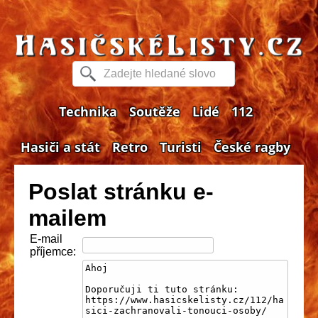
Technika
Soutěže
Lidé
112
Hasiči a stát
Retro
Turisti
České ragby
Poslat stránku e-
mailem
E-mail
příjemce: