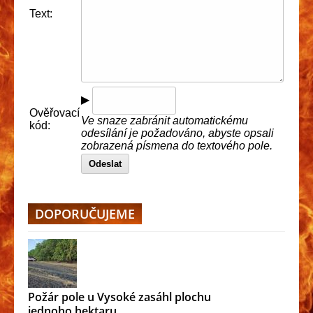
Text:
▶
Ověřovací
Ve snaze zabránit automatickému
kód:
odesílání je požadováno, abyste opsali
zobrazená písmena do textového pole.
Odeslat
DOPORUČUJEME
Požár pole u Vysoké zasáhl plochu
jednoho hektaru