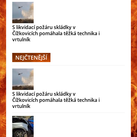
S likvidací požáru skládky v
Čížkovicích pomáhala těžká technika i
vrtulník
NEJČTENĚJŠÍ
S likvidací požáru skládky v
Čížkovicích pomáhala těžká technika i
vrtulník