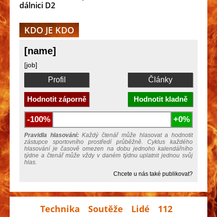
dálnici D2
KDO JE KDO
[name]
[job]
Profil
Články
Hodnotit záporně
Hodnotit kladně
-100%
+0%
Pravidla hlasování:
Každý čtenář může hlasovat a hodnotit
zástupce sportovního prostředí průběžně. Cyklus každého
hlasování je časově omezen na dobu jednoho kalendářního
týdne a čtenář může vždy v daném týdnu uplatnit jednou svůj
hlas.
Chcete u nás také publikovat?
Technika
Soutěže
Lidé
112