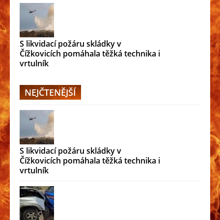
S likvidací požáru skládky v
Čížkovicích pomáhala těžká technika i
vrtulník
NEJČTENĚJŠÍ
S likvidací požáru skládky v
Čížkovicích pomáhala těžká technika i
vrtulník