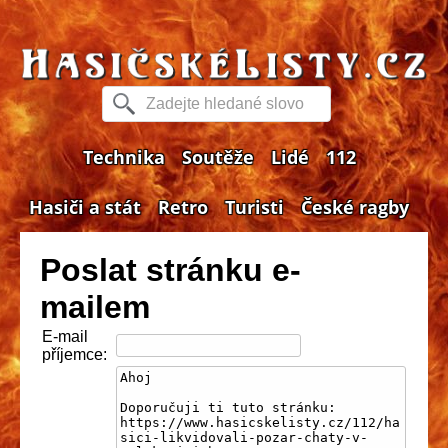
Technika
Soutěže
Lidé
112
Hasiči a stát
Retro
Turisti
České ragby
Poslat stránku e-
mailem
E-mail
příjemce: