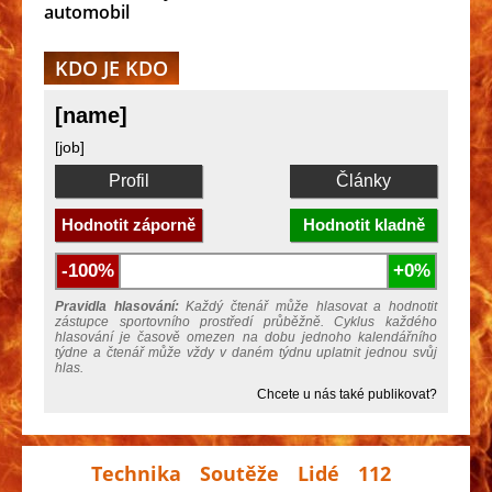
automobil
KDO JE KDO
[name]
[job]
Profil
Články
Hodnotit záporně
Hodnotit kladně
-100%
+0%
Pravidla hlasování:
Každý čtenář může hlasovat a hodnotit
zástupce sportovního prostředí průběžně. Cyklus každého
hlasování je časově omezen na dobu jednoho kalendářního
týdne a čtenář může vždy v daném týdnu uplatnit jednou svůj
hlas.
Chcete u nás také publikovat?
Technika
Soutěže
Lidé
112