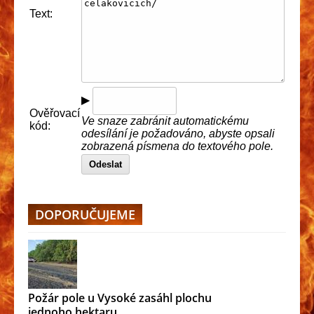
Text:
▶
Ověřovací
Ve snaze zabránit automatickému
kód:
odesílání je požadováno, abyste opsali
zobrazená písmena do textového pole.
Odeslat
DOPORUČUJEME
Požár pole u Vysoké zasáhl plochu
jednoho hektaru