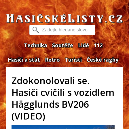
Technika
Soutěže
Lidé
112
Hasiči a stát
Retro
Turisti
České ragby
Zdokonolovali se.
Hasiči cvičili s vozidlem
Hägglunds BV206
(VIDEO)