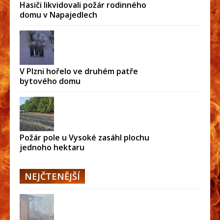
Hasiči likvidovali požár rodinného
domu v Napajedlech
V Plzni hořelo ve druhém patře
bytového domu
Požár pole u Vysoké zasáhl plochu
jednoho hektaru
NEJČTENĚJŠÍ