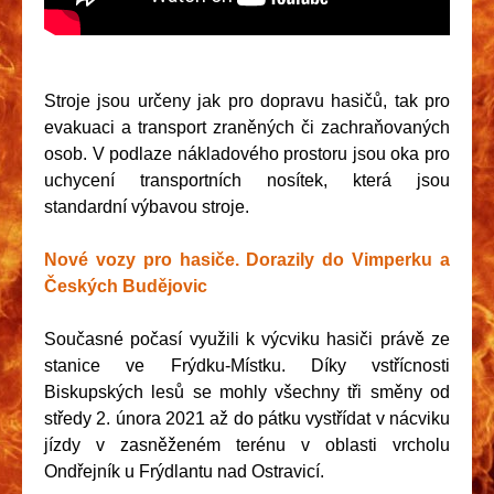
Stroje jsou určeny jak pro dopravu hasičů, tak pro
evakuaci a transport zraněných či zachraňovaných
osob. V podlaze nákladového prostoru jsou oka pro
uchycení transportních nosítek, která jsou
standardní výbavou stroje.
Nové vozy pro hasiče. Dorazily do Vimperku a
Českých Budějovic
Současné počasí využili k výcviku hasiči právě ze
stanice ve Frýdku-Místku. Díky vstřícnosti
Biskupských lesů se mohly všechny tři směny od
středy 2. února 2021 až do pátku vystřídat v nácviku
jízdy v zasněženém terénu v oblasti vrcholu
Ondřejník u Frýdlantu nad Ostravicí.