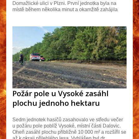
Domažlické ulici v Plzni. První jednotka byla na
místě během několika minut a okamžitě zahájila
hašení ...
Požár pole u Vysoké zasáhl
plochu jednoho hektaru
Sedm jednotek hasičů zasahovalo ve středu večer
u požáru pole poblíž Vysoké, místní části Dalovic.
Oheň zasáhl plochu přibližně 10 000 m² a rozšířil se
až k okraji přilehlého lesa. Vyhlášen byl dr...