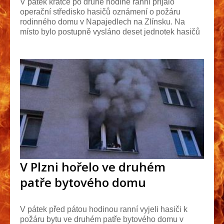
V pátek krátce po druhé hodině ranní přijalo
operační středisko hasičů oznámení o požáru
rodinného domu v Napajedlech na Zlínsku. Na
místo bylo postupně vysláno deset jednotek hasičů
s devíti ciste...
V Plzni hořelo ve druhém
patře bytového domu
V pátek před pátou hodinou ranní vyjeli hasiči k
požáru bytu ve druhém patře bytového domu v