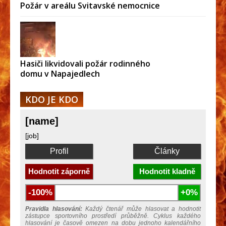
Požár v areálu Svitavské nemocnice
Hasiči likvidovali požár rodinného
domu v Napajedlech
KDO JE KDO
[name]
[job]
Profil
Články
Hodnotit záporně
Hodnotit kladně
-100%
+0%
Pravidla hlasování:
Každý čtenář může hlasovat a hodnotit
zástupce sportovního prostředí průběžně. Cyklus každého
hlasování je časově omezen na dobu jednoho kalendářního