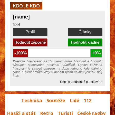
KDO JE KDO
[name]
[job]
Profil
Články
Hodnotit záporně
Hodnotit kladně
-100%
+0%
Pravidla hlasování:
Každý čtenář může hlasovat a hodnotit
zástupce sportovního prostředí průběžně. Cyklus každého
hlasování je časově omezen na dobu jednoho kalendářního
týdne a čtenář může vždy v daném týdnu uplatnit jednou svůj
hlas.
Chcete u nás také publikovat?
Technika
Soutěže
Lidé
112
Hasiči a stát
Retro
Turisti
České ragby