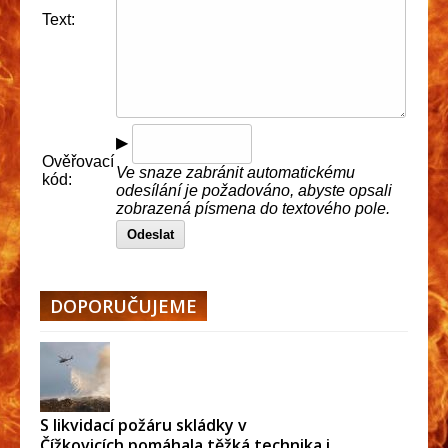
Text:
▶
Ověřovací
Ve snaze zabránit automatickému
kód:
odesílání je požadováno, abyste opsali
zobrazená písmena do textového pole.
Odeslat
DOPORUČUJEME
S likvidací požáru skládky v
Čížkovicích pomáhala těžká technika i