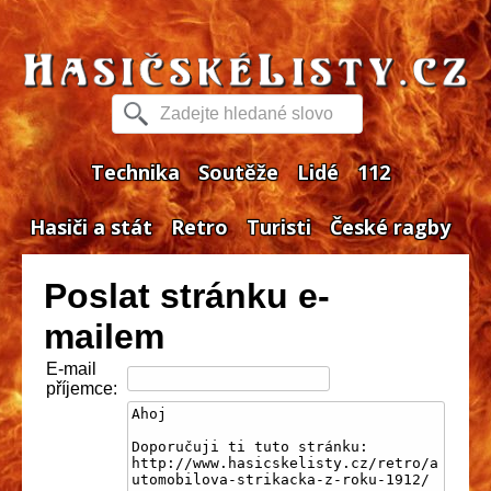
Technika
Soutěže
Lidé
112
Hasiči a stát
Retro
Turisti
České ragby
Poslat stránku e-
mailem
E-mail
příjemce: