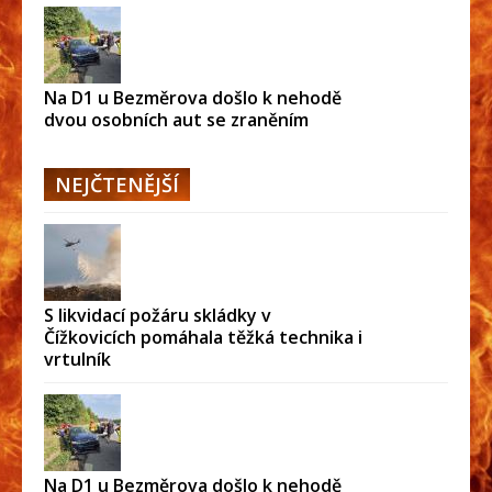
Na D1 u Bezměrova došlo k nehodě
dvou osobních aut se zraněním
NEJČTENĚJŠÍ
S likvidací požáru skládky v
Čížkovicích pomáhala těžká technika i
vrtulník
Na D1 u Bezměrova došlo k nehodě