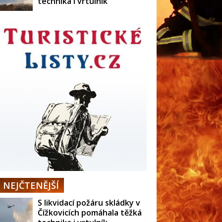
technika i vrtulník
NEJČTENĚJŠÍ
S likvidací požáru skládky v
Čížkovicích pomáhala těžká