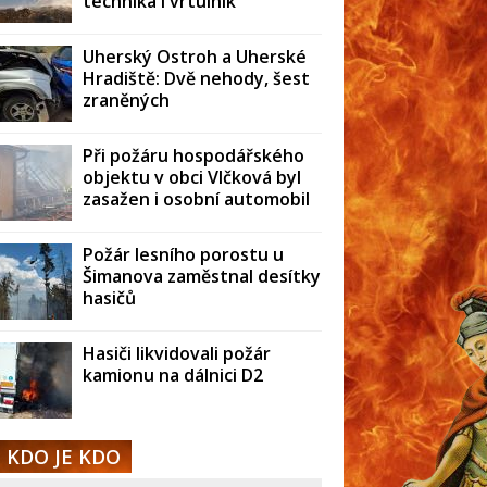
technika i vrtulník
Uherský Ostroh a Uherské
Hradiště: Dvě nehody, šest
zraněných
Při požáru hospodářského
objektu v obci Vlčková byl
zasažen i osobní automobil
Požár lesního porostu u
Šimanova zaměstnal desítky
hasičů
Hasiči likvidovali požár
kamionu na dálnici D2
KDO JE KDO