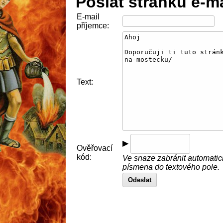
Poslat stránku e-m
E-mail
příjemce:
Text:
▶
Ověřovací
kód:
Ve snaze zabránit automatic
písmena do textového pole.
Odeslat