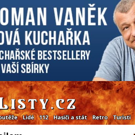
outěže
Lidé
112
Hasiči a stát
Retro
Turisti