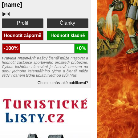
[name]
[job]
Profil
Články
Hodnotit záporně
Hodnotit kladně
-100%
+0%
Pravidla hlasování:
Každý čtenář může hlasovat a
hodnotit zástupce sportovního prostředí průběžně.
Cyklus každého hlasování je časově omezen na
dobu jednoho kalendářního týdne a čtenář může
vždy v daném týdnu uplatnit jednou svůj hlas.
Chcete u nás také publikovat?