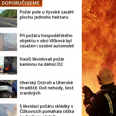
DOPORUČUJEME
Požár pole u Vysoké zasáhl
plochu jednoho hektaru
Při požáru hospodářského
objektu v obci Vlčková byl
zasažen i osobní automobil
Hasiči likvidovali požár
kamionu na dálnici D2
Uherský Ostroh a Uherské
Hradiště: Dvě nehody, šest
zraněných
S likvidací požáru skládky v
Čížkovicích pomáhala těžká