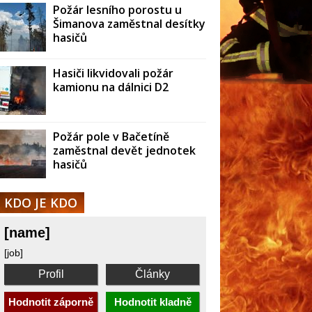
Požár lesního porostu u
Šimanova zaměstnal desítky
hasičů
Hasiči likvidovali požár
kamionu na dálnici D2
Požár pole v Bačetíně
zaměstnal devět jednotek
hasičů
KDO JE KDO
[name]
[job]
Profil
Články
Hodnotit záporně
Hodnotit kladně