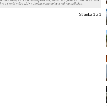
odnotit zástupce sportovního prostředí průběžně. Cyklus každého hlasování
e a čtenář může vždy v daném týdnu uplatnit jednou svůj hlas.
Stránka
1
z 1