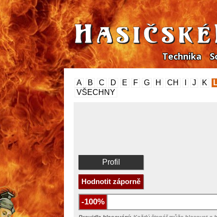
Technika
S
A
B
C
D
E
F
G
H
CH
I
J
K
VŠECHNY
Profil
Hodnotit záporně
-100%