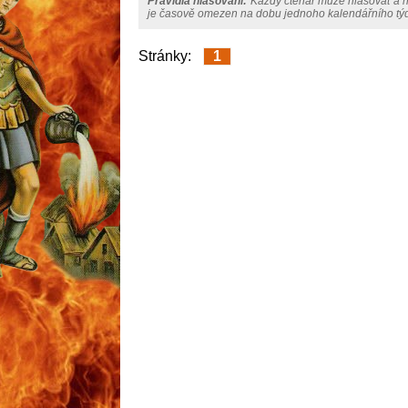
Pravidla hlasování:
Každý čtenář může hlasovat a h
je časově omezen na dobu jednoho kalendářního týdn
Stránky:
1