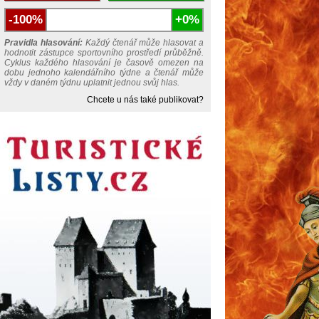
-100%
+0%
Pravidla hlasování:
Každý čtenář může hlasovat a
hodnotit zástupce sportovního prostředí průběžně.
Cyklus každého hlasování je časově omezen na
dobu jednoho kalendářního týdne a čtenář může
vždy v daném týdnu uplatnit jednou svůj hlas.
Chcete u nás také publikovat?