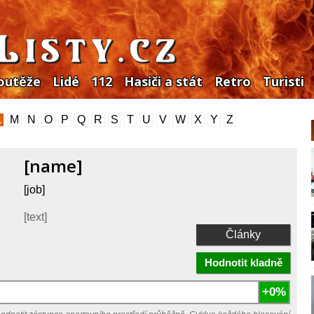
outěže
Lidé
112
Hasiči a stát
Retro
Turisti
L
M
N
O
P
Q
R
S
T
U
V
W
X
Y
Z
[name]
[job]
[text]
Články
Hodnotit kladně
+0%