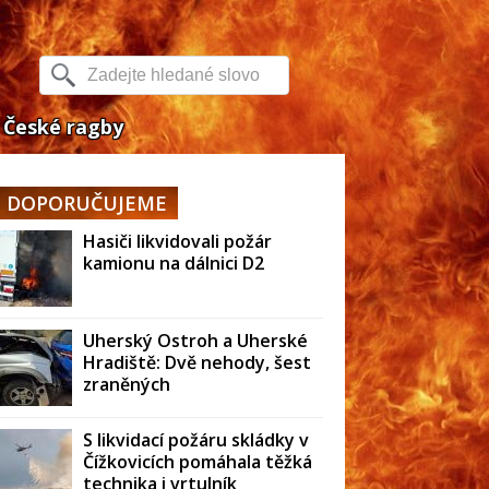
České ragby
DOPORUČUJEME
Hasiči likvidovali požár
kamionu na dálnici D2
Uherský Ostroh a Uherské
Hradiště: Dvě nehody, šest
zraněných
S likvidací požáru skládky v
Čížkovicích pomáhala těžká
technika i vrtulník