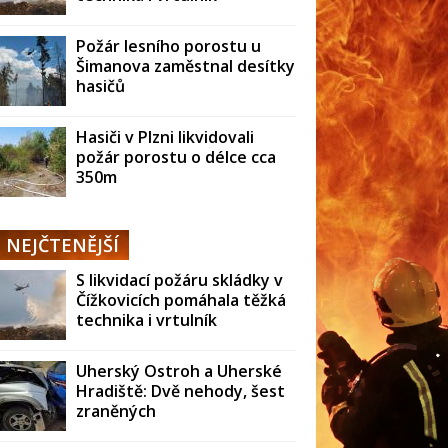
Požár lesního porostu u
Šimanova zaměstnal desítky
hasičů
Hasiči v Plzni likvidovali
požár porostu o délce cca
350m
NEJČTENĚJŠÍ
S likvidací požáru skládky v
Čížkovicích pomáhala těžká
technika i vrtulník
Uherský Ostroh a Uherské
Hradiště: Dvě nehody, šest
zraněných