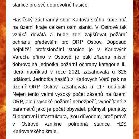
stanice pro své dobrovolné hasiče.
Hasičský záchranný sbor Karlovarského kraje má
na území kraje celkem osm stanic. V Ostrově tak
vzniká devátá a bude zde zajišťovat požární
ochranu především pro ORP Ostrov. Doposud
nejbližší profesionální stanice je v Karlových
Varech, přímo v Ostrově je pak zřízena místní
dobrovolná jednotka požární ochrany kategorie II.,
která například v roce 2021 zasahovala u 328
událostí. Jednotka hasičů z Karlových Varů pak na
území ORP Ostrov zasahovala u 117 událostí.
Nejen tento velmi vysoký počet zásahů na území
ORP, ale i vysoké požární nebezpečí, vypočítané z
parametrů jako je počet obyvatel, průmysl, památky
či dopravní infrastruktura, jsou důvodem, proč právě
v Ostrově vznikne potřebná stanice HZS
Karlovarského kraje.