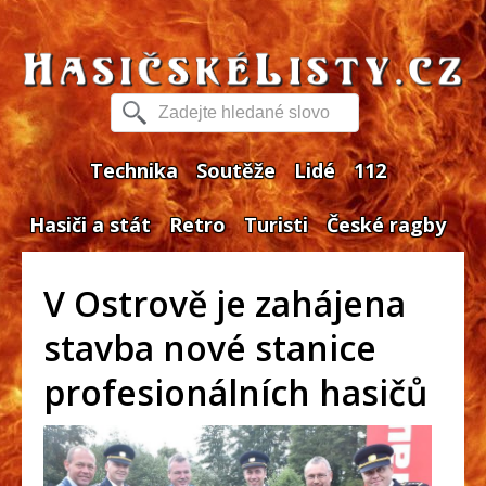
Technika
Soutěže
Lidé
112
Hasiči a stát
Retro
Turisti
České ragby
V Ostrově je zahájena
stavba nové stanice
profesionálních hasičů