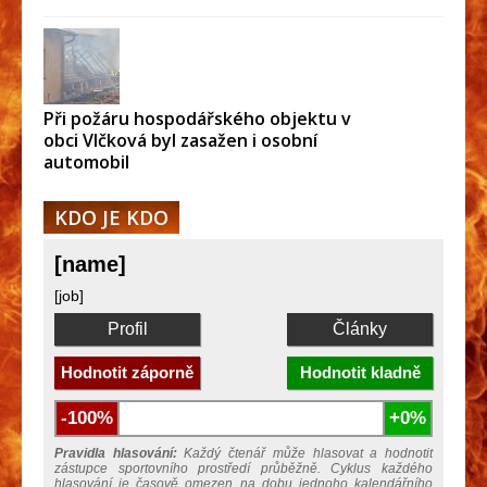
Při požáru hospodářského objektu v
obci Vlčková byl zasažen i osobní
automobil
KDO JE KDO
[name]
[job]
Profil
Články
Hodnotit záporně
Hodnotit kladně
-100%
+0%
Pravidla hlasování:
Každý čtenář může hlasovat a hodnotit
zástupce sportovního prostředí průběžně. Cyklus každého
hlasování je časově omezen na dobu jednoho kalendářního