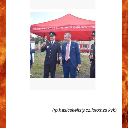
(rp,hasicskelisty.cz,foto:hzs kvk)