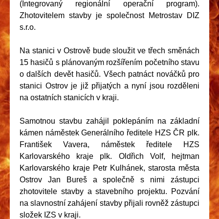
(Integrovaný regionální operační program).
Zhotovitelem stavby je společnost Metrostav DIZ
s.r.o.
Na stanici v Ostrově bude sloužit ve třech směnách
15 hasičů s plánovaným rozšířením početního stavu
o dalších devět hasičů. Všech patnáct nováčků pro
stanici Ostrov je již přijatých a nyní jsou rozděleni
na ostatních stanicích v kraji.
Samotnou stavbu zahájil poklepáním na základní
kámen náměstek Generálního ředitele HZS ČR plk.
František Vavera, náměstek ředitele HZS
Karlovarského kraje plk. Oldřich Volf, hejtman
Karlovarského kraje Petr Kulhánek, starosta města
Ostrov Jan Bureš a společně s nimi zástupci
zhotovitele stavby a stavebního projektu. Pozvání
na slavnostní zahájení stavby přijali rovněž zástupci
složek IZS v kraji.