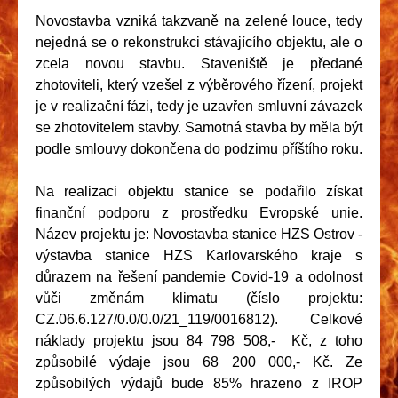
Novostavba vzniká takzvaně na zelené louce, tedy
nejedná se o rekonstrukci stávajícího objektu, ale o
zcela novou stavbu. Staveniště je předané
zhotoviteli, který vzešel z výběrového řízení, projekt
je v realizační fázi, tedy je uzavřen smluvní závazek
se zhotovitelem stavby. Samotná stavba by měla být
podle smlouvy dokončena do podzimu příštího roku.
Na realizaci objektu stanice se podařilo získat
finanční podporu z prostředku Evropské unie.
Název projektu je: Novostavba stanice HZS Ostrov -
výstavba stanice HZS Karlovarského kraje s
důrazem na řešení pandemie Covid-19 a odolnost
vůči změnám klimatu (číslo projektu:
CZ.06.6.127/0.0/0.0/21_119/0016812). Celkové
náklady projektu jsou 84 798 508,- Kč, z toho
způsobilé výdaje jsou 68 200 000,- Kč. Ze
způsobilých výdajů bude 85% hrazeno z IROP