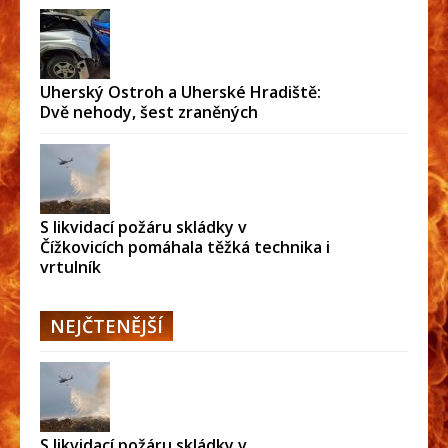
Uherský Ostroh a Uherské Hradiště:
Dvě nehody, šest zraněných
S likvidací požáru skládky v
Čížkovicích pomáhala těžká technika i
vrtulník
NEJČTENĚJŠÍ
S likvidací požáru skládky v