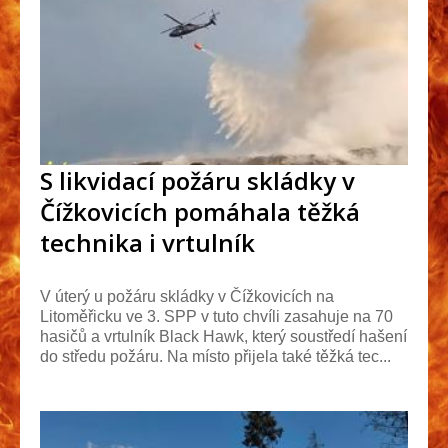
S likvidací požáru skládky v
Čížkovicích pomáhala těžká
technika i vrtulník
V úterý u požáru skládky v Čížkovicích na
Litoměřicku ve 3. SPP v tuto chvíli zasahuje na 70
hasičů a vrtulník Black Hawk, který soustředí hašení
do středu požáru. Na místo přijela také těžká tec...