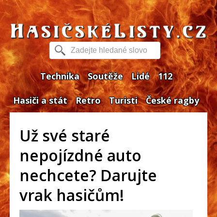
Technika
Soutěže
Lidé
112
Hasiči a stát
Retro
Turisti
České ragby
Už své staré
nepojízdné auto
nechcete? Darujte
vrak hasičům!