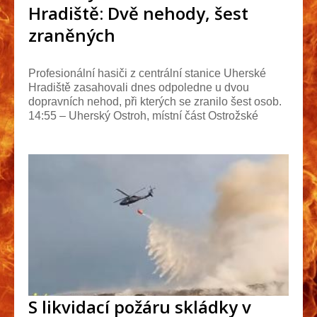
Hradiště: Dvě nehody, šest
zraněných
Profesionální hasiči z centrální stanice Uherské
Hradiště zasahovali dnes odpoledne u dvou
dopravních nehod, při kterých se zranilo šest osob.
14:55 – Uherský Ostroh, místní část Ostrožské
Předmě...
S likvidací požáru skládky v