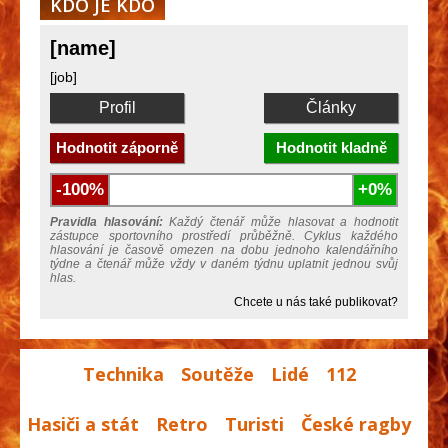
KDO JE KDO
[name]
[job]
Profil
Články
Hodnotit záporně
Hodnotit kladně
-100%
+0%
Pravidla hlasování:
Každý čtenář může hlasovat a hodnotit
zástupce sportovního prostředí průběžně. Cyklus každého
hlasování je časově omezen na dobu jednoho kalendářního
týdne a čtenář může vždy v daném týdnu uplatnit jednou svůj
hlas.
Chcete u nás také publikovat?
Technika
Soutěže
Lidé
112
Hasiči a stát
Retro
Turisti
České ragby