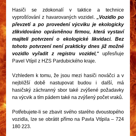
Hasiči se zdokonalí v taktice a technice
vyprošťování z havarovaných vozidel.
„Vozidlo po
převzetí a po provedení výcviku je ekologicky
zlikvidováno oprávněnou firmou, která vystaví
majiteli potvrzení o ekologické likvidaci. Bez
tohoto potvrzení není prakticky dnes již možné
vozidlo vyřadit z registru vozidel,“
upřesňuje
Pavel Vtípil z HZS Pardubického kraje.
Vzhledem k tomu, že jsou mezi hasiči nováčci a v
nejbližší době nastupovat budou i další, má
hasičský záchranný sbor také zvýšené požadavky
na výcvik a tím pádem také na zvýšený počet vraků.
Potřebujete-li se zbavit svého starého dvoustopého
vozidla, lze se obrátit přímo na Pavla Vtípila – 724
180 223.