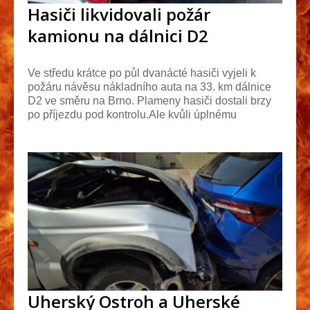
Hasiči likvidovali požár
kamionu na dálnici D2
Ve středu krátce po půl dvanácté hasiči vyjeli k
požáru návěsu nákladního auta na 33. km dálnice
D2 ve směru na Brno. Plameny hasiči dostali brzy
po příjezdu pod kontrolu.Ale kvůli úplnému
uhašen...
Uherský Ostroh a Uherské