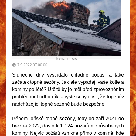
Ilustrační foto
7.9.2022 07:00:00
Slunečné dny vystřídalo chladné počasí a také
začátek topné sezóny. Jak ale vypadají vaše kotle a
komíny po létě? Určitě by je měl před zprovozněním
prohlédnout odborník, abyste si byli jisti, že topení v
nadcházející topné sezóně bude bezpečné.
Během loňské topné sezóny, tedy od září 2021 do
března 2022, došlo k 1 124 požárům způsobených
komíny. Nejvíc požárů vznikne přímo v komíně, kde