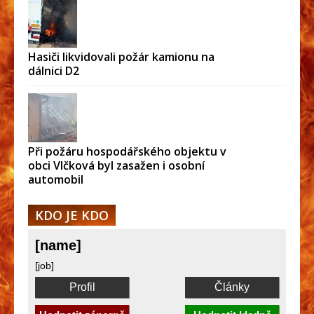
Hasiči likvidovali požár kamionu na
dálnici D2
Při požáru hospodářského objektu v
obci Vlčková byl zasažen i osobní
automobil
KDO JE KDO
[name]
[job]
Profil
Články