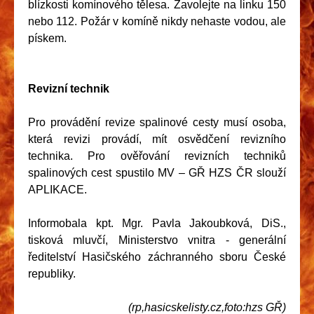
blízkosti komínového tělesa. Zavolejte na linku 150
nebo 112. Požár v komíně nikdy nehaste vodou, ale
pískem.
Revizní technik
Pro provádění revize spalinové cesty musí osoba,
která revizi provádí, mít osvědčení revizního
technika. Pro ověřování revizních techniků
spalinových cest spustilo MV – GŘ HZS ČR slouží
APLIKACE.
Informobala kpt. Mgr. Pavla Jakoubková, DiS.,
tisková mluvčí, Ministerstvo vnitra - generální
ředitelství Hasičského záchranného sboru České
republiky.
(rp,hasicskelisty.cz,foto:hzs GŘ)