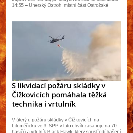
14:55 – Uherský Ostroh, místní část Ostrožské
Předmě...
S likvidací požáru skládky v
Čížkovicích pomáhala těžká
technika i vrtulník
V úterý u požáru skládky v Čížkovicích na
Litoměřicku ve 3. SPP v tuto chvíli zasahuje na 70
hasičů a vrtulník Black Hawk, který soustředí hašení