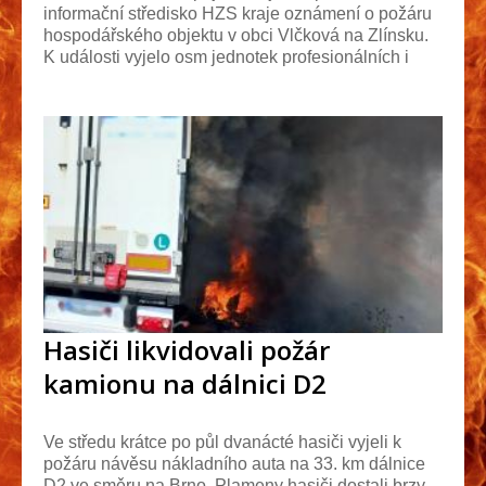
informační středisko HZS kraje oznámení o požáru
hospodářského objektu v obci Vlčková na Zlínsku.
K události vyjelo osm jednotek profesionálních i
dob...
Hasiči likvidovali požár
kamionu na dálnici D2
Ve středu krátce po půl dvanácté hasiči vyjeli k
požáru návěsu nákladního auta na 33. km dálnice
D2 ve směru na Brno. Plameny hasiči dostali brzy