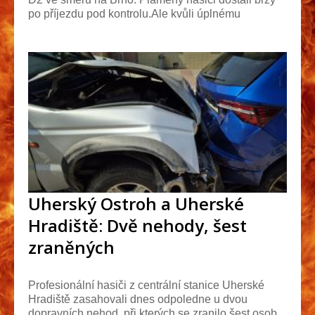
po příjezdu pod kontrolu.Ale kvůli úplnému
uhašen...
Uherský Ostroh a Uherské
Hradiště: Dvě nehody, šest
zraněných
Profesionální hasiči z centrální stanice Uherské
Hradiště zasahovali dnes odpoledne u dvou
dopravních nehod, při kterých se zranilo šest osob.