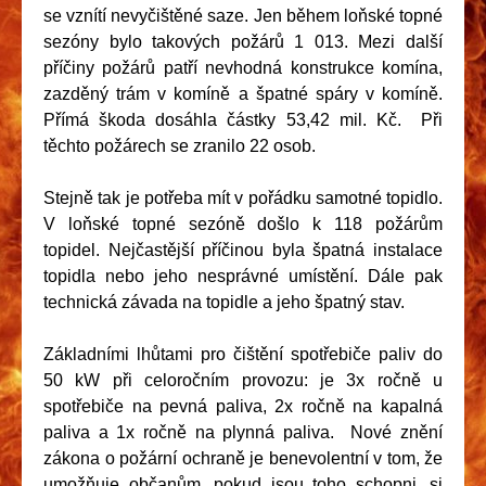
se vznítí nevyčištěné saze. Jen během loňské topné
sezóny bylo takových požárů 1 013. Mezi další
příčiny požárů patří nevhodná konstrukce komína,
zazděný trám v komíně a špatné spáry v komíně.
Přímá škoda dosáhla částky 53,42 mil. Kč. Při
těchto požárech se zranilo 22 osob.
Stejně tak je potřeba mít v pořádku samotné topidlo.
V loňské topné sezóně došlo k 118 požárům
topidel. Nejčastější příčinou byla špatná instalace
topidla nebo jeho nesprávné umístění. Dále pak
technická závada na topidle a jeho špatný stav.
Základními lhůtami pro čištění spotřebiče paliv do
50 kW při celoročním provozu: je 3x ročně u
spotřebiče na pevná paliva, 2x ročně na kapalná
paliva a 1x ročně na plynná paliva. Nové znění
zákona o požární ochraně je benevolentní v tom, že
umožňuje občanům, pokud jsou toho schopni, si