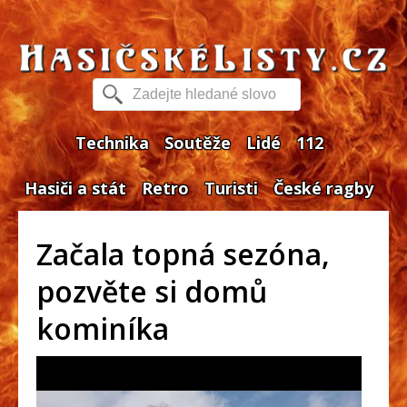
Technika
Soutěže
Lidé
112
Hasiči a stát
Retro
Turisti
České ragby
Začala topná sezóna,
pozvěte si domů
kominíka