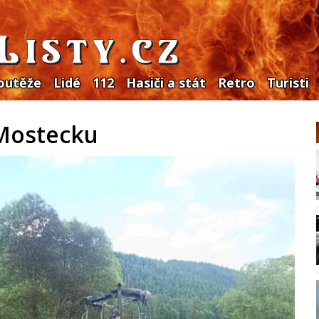
outěže
Lidé
112
Hasiči a stát
Retro
Turisti
 Mostecku