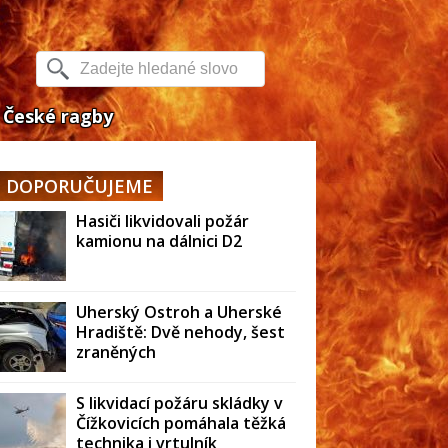
České ragby
DOPORUČUJEME
Hasiči likvidovali požár
kamionu na dálnici D2
Uherský Ostroh a Uherské
Hradiště: Dvě nehody, šest
zraněných
S likvidací požáru skládky v
Čížkovicích pomáhala těžká
technika i vrtulník