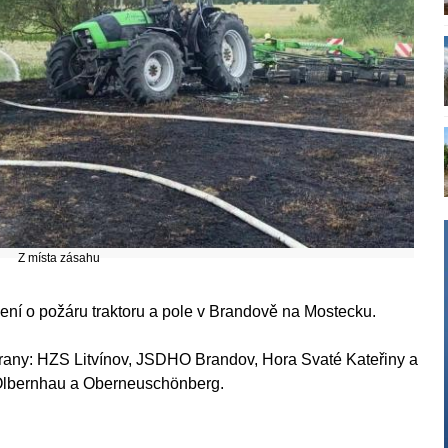
Z místa zásahu
mení o požáru traktoru a pole v Brandově na Mostecku.
hrany: HZS Litvínov, JSDHO Brandov, Hora Svaté Kateřiny a
Olbernhau a Oberneuschönberg.