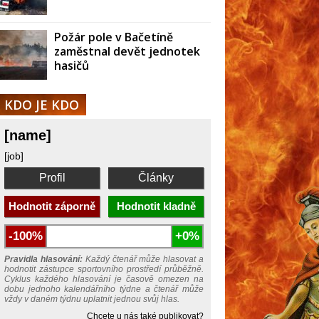
Požár pole v Bačetíně
zaměstnal devět jednotek
hasičů
KDO JE KDO
[name]
[job]
Profil
Články
Hodnotit záporně
Hodnotit kladně
-100%
+0%
Pravidla hlasování:
Každý čtenář může hlasovat a
hodnotit zástupce sportovního prostředí průběžně.
Cyklus každého hlasování je časově omezen na
dobu jednoho kalendářního týdne a čtenář může
vždy v daném týdnu uplatnit jednou svůj hlas.
Chcete u nás také publikovat?