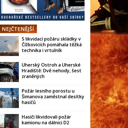
NEJČTENĚJŠÍ
S likvidací požáru skládky v
Čížkovicích pomáhala těžká
technika i vrtulník
Uherský Ostroh a Uherské
Hradiště: Dvě nehody, šest
zraněných
Požár lesního porostu u
Šimanova zaměstnal desítky
hasičů
Hasiči likvidovali požár
kamionu na dálnici D2