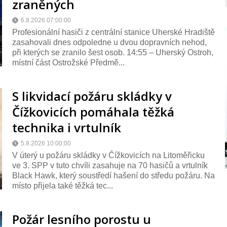
zraněných
6.8.2026 07:00:00
Profesionální hasiči z centrální stanice Uherské Hradiště
zasahovali dnes odpoledne u dvou dopravních nehod,
při kterých se zranilo šest osob. 14:55 – Uherský Ostroh,
místní část Ostrožské Předmě...
S likvidací požáru skládky v
Čížkovicích pomáhala těžká
technika i vrtulník
5.8.2026 10:00:00
V úterý u požáru skládky v Čížkovicích na Litoměřicku
ve 3. SPP v tuto chvíli zasahuje na 70 hasičů a vrtulník
Black Hawk, který soustředí hašení do středu požáru. Na
místo přijela také těžká tec...
Požár lesního porostu u