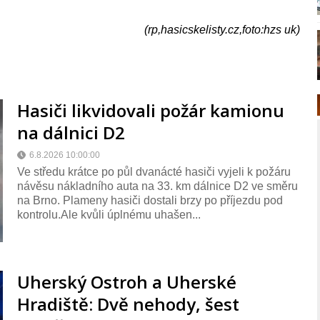
(rp,hasicskelisty.cz,foto:hzs uk)
Hasiči likvidovali požár kamionu
na dálnici D2
6.8.2026 10:00:00
Ve středu krátce po půl dvanácté hasiči vyjeli k požáru
návěsu nákladního auta na 33. km dálnice D2 ve směru
na Brno. Plameny hasiči dostali brzy po příjezdu pod
kontrolu.Ale kvůli úplnému uhašen...
Uherský Ostroh a Uherské
Hradiště: Dvě nehody, šest