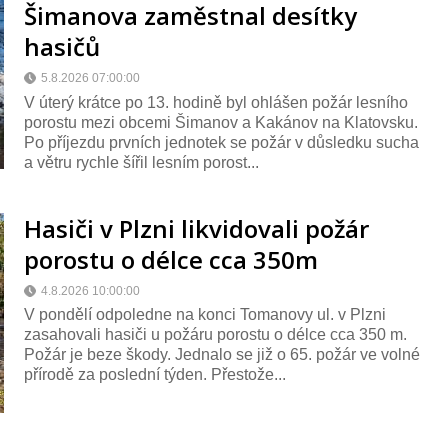
Šimanova zaměstnal desítky
hasičů
5.8.2026 07:00:00
V úterý krátce po 13. hodině byl ohlášen požár lesního
porostu mezi obcemi Šimanov a Kakánov na Klatovsku.
Po příjezdu prvních jednotek se požár v důsledku sucha
a větru rychle šířil lesním porost...
Hasiči v Plzni likvidovali požár
porostu o délce cca 350m
4.8.2026 10:00:00
V pondělí odpoledne na konci Tomanovy ul. v Plzni
zasahovali hasiči u požáru porostu o délce cca 350 m.
Požár je beze škody. Jednalo se již o 65. požár ve volné
přírodě za poslední týden. Přestože...