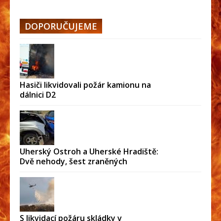
DOPORUČUJEME
Hasiči likvidovali požár kamionu na
dálnici D2
Uherský Ostroh a Uherské Hradiště:
Dvě nehody, šest zraněných
S likvidací požáru skládky v