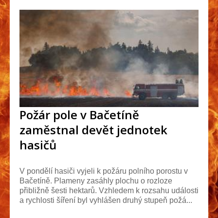
Požár pole v Bačetíně
zaměstnal devět jednotek
hasičů
V pondělí hasiči vyjeli k požáru polního porostu v
Bačetíně. Plameny zasáhly plochu o rozloze
přibližně šesti hektarů. Vzhledem k rozsahu události
a rychlosti šíření byl vyhlášen druhý stupeň požá...