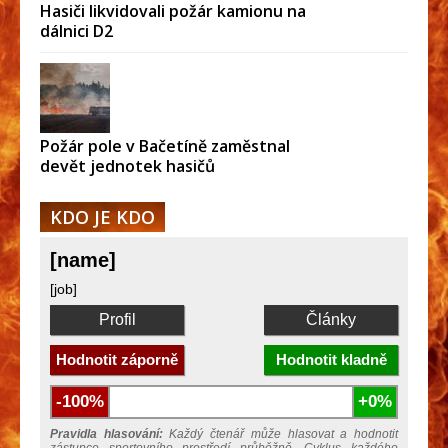
Hasiči likvidovali požár kamionu na
dálnici D2
Požár pole v Bačetíně zaměstnal
devět jednotek hasičů
KDO JE KDO
[name]
[job]
Profil
Články
Hodnotit záporně
Hodnotit kladně
-100%
+0%
Pravidla hlasování:
Každý čtenář může hlasovat a hodnotit
zástupce sportovního prostředí průběžně. Cyklus každého