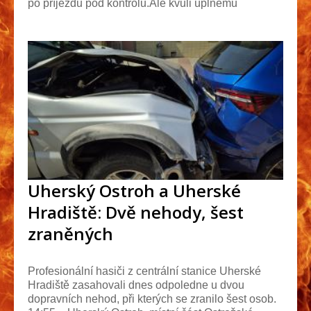
po příjezdu pod kontrolu.Ale kvůli úplnému
uhašen...
Uherský Ostroh a Uherské
Hradiště: Dvě nehody, šest
zraněných
Profesionální hasiči z centrální stanice Uherské
Hradiště zasahovali dnes odpoledne u dvou
dopravních nehod, při kterých se zranilo šest osob.