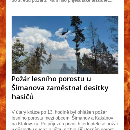
do středu požáru. Na místo přijela také těžká tec...
Požár lesního porostu u
Šimanova zaměstnal desítky
hasičů
V úterý krátce po 13. hodině byl ohlášen požár
lesního porostu mezi obcemi Šimanov a Kakánov
na Klatovsku. Po příjezdu prvních jednotek se požár
v důsledku sucha a větru rychle šířil lesním porost...