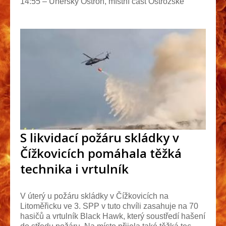
14:55 – Uherský Ostroh, místní část Ostrožské
Předmě...
S likvidací požáru skládky v
Čížkovicích pomáhala těžká
technika i vrtulník
V úterý u požáru skládky v Čížkovicích na
Litoměřicku ve 3. SPP v tuto chvíli zasahuje na 70
hasičů a vrtulník Black Hawk, který soustředí hašení