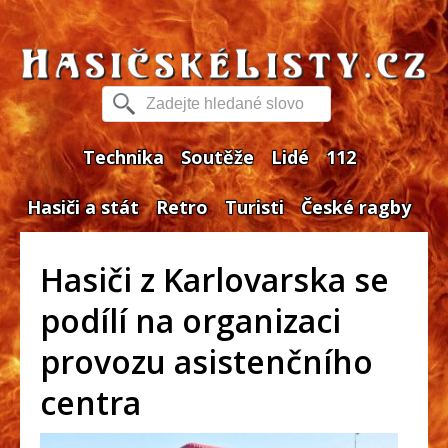
Technika
Soutěže
Lidé
112
Hasiči a stát
Retro
Turisti
České ragby
Hasiči z Karlovarska se
podílí na organizaci
provozu asistenčního
centra